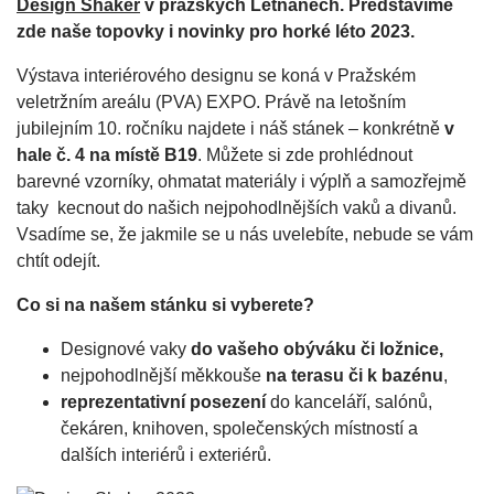
Design Shaker
v pražských Letňanech. Představíme
zde naše topovky i novinky pro horké léto 2023.
Výstava interiérového designu se koná v Pražském
veletržním areálu (PVA) EXPO. Právě na letošním
jubilejním 10. ročníku najdete i náš stánek – konkrétně
v
hale č. 4 na místě B19
. Můžete si zde prohlédnout
barevné vzorníky, ohmatat materiály i výplň a samozřejmě
taky kecnout do našich nejpohodlnějších vaků a divanů.
Vsadíme se, že jakmile se u nás uvelebíte, nebude se vám
chtít odejít.
Co si na našem stánku si vyberete?
Designové vaky
do vašeho obýváku či ložnice,
nejpohodlnější měkkouše
na terasu či k bazénu
,
reprezentativní posezení
do kanceláří, salónů,
čekáren, knihoven, společenských místností a
dalších interiérů i exteriérů.