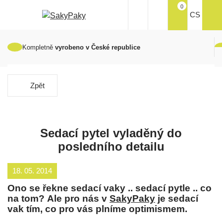
0
CS
Kompletně
vyrobeno v České republice
Zpět
Sedací pytel vyladěný do
posledního detailu
18. 05. 2014
Ono se řekne sedací vaky .. sedací pytle .. co
na tom? Ale pro nás v
SakyPaky
je sedací
vak tím, co pro vás plníme optimismem.