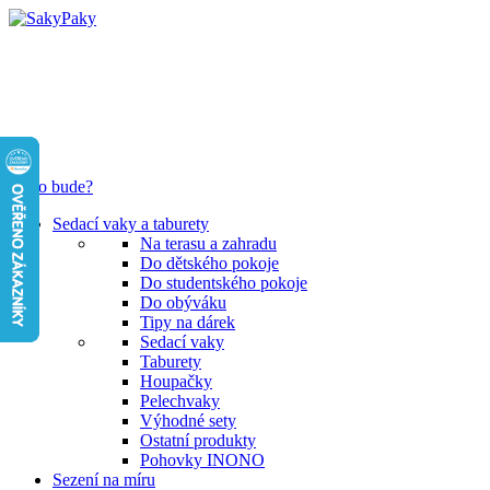
Co to bude?
Sedací vaky a taburety
Na terasu a zahradu
Do dětského pokoje
Do studentského pokoje
Do obýváku
Tipy na dárek
Sedací vaky
Taburety
Houpačky
Pelechvaky
Výhodné sety
Ostatní produkty
Pohovky INONO
Sezení na míru