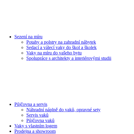
Sezení na míru
Potahy a polstry na zahradní nábytek
Sedací a válecí vaky do škol a školek
Vaky na míru do vašeho bytu
Spolupráce s architekty a interiérovými studii
Půjčovna a servis
Náhradní náplně do vaků, opravné sety
Servis vaků
Půjčovna vaků
Vaky s vlastním logem
Prodejna a showroom