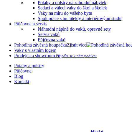
Potahy a polstry na zahradní nábytek
Sedací a válecí vaky do škol a školek
Vaky na míru do vašeho bytu
Spolupráce s architekty a interiérovými studii
Půjčovna a servis
Náhradní náplně do vaků, opravné sety
Servis vaků
Půjčovna vaků
Pohodlná závěsná houpačka
Zjistit více
Vaky s vlastním logem
Prodejna a showroom
Přijeďte se k nám podívat
Potahy a polstry
Půjčovna
Blog
Kontakt
Hledat