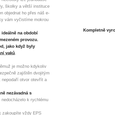
, školky a větší instituce
en objednat ho přes náš e-
ky vám vyčistíme mokrou
Kompletně vyro
 ideálně na období
 omezeném provozu.
d, jako když byly
ní vaků
.
němuž je možno kdykoliv
bezpečně zajištěn dvojitým
epodaří otvor otevřít a
otně nezávadná s
y nedocházelo k rychlému
ík zakoupíte vždy EPS