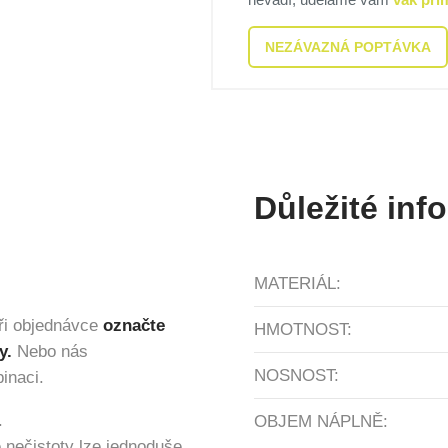
NEZÁVAZNÁ POPTÁVKA
Důležité inf
MATERIÁL:
ři objednávce
označte
HMOTNOST:
y.
Nebo nás
NOSNOST:
inaci.
.
OBJEM NÁPLNĚ:
 nečistoty lze jednoduše