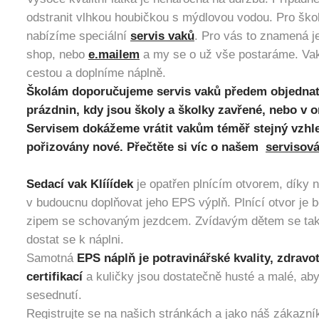
odstranit vlhkou houbičkou s mýdlovou vodou. Pro školy
nabízíme speciální
servis vaků
. Pro vás to znamená j
shop, nebo
e.mailem
a my se o už vše postaráme. Va
cestou a doplníme náplně.
Školám doporučujeme servis vaků předem objednat
prázdnin, kdy jsou školy a školky zavřené, nebo v
Servisem dokážeme vrátit vakům téměř stejný vzhle
pořizovány nové. Přečtěte si víc o našem
servisová
Sedací vak Klííídek
je opatřen plnícím otvorem, díky 
v budoucnu doplňovat jeho EPS výplň. Plnící otvor je 
zipem se schovaným jezdcem. Zvídavým dětem se tak n
dostat se k náplni.
Samotná
EPS náplň je potravinářské kvality, zdrav
certifikací
a kuličky jsou dostatečně husté a malé, ab
sesednutí.
Registrujte se na našich stránkách a jako náš zákazn