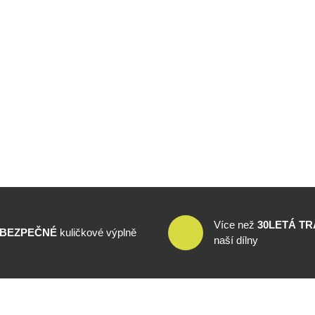
Více než
30LETÁ TR
BEZPEČNÉ
kuličkové výplně
naší dílny