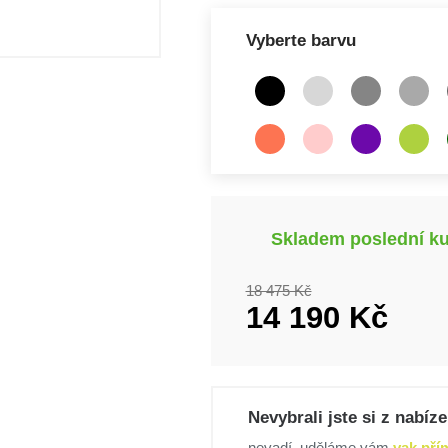
Vyberte barvu
Skladem poslední k
18 475
Kč
14 190
Kč
Nevybrali jste si z nabí
nevadí, uděláme vám
vak pří