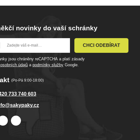
ěkčí novinky do vaší schránky
CHCI ODEBÍRAT
ránky jsou chráněny reCAPTCHA a platí zásady
 osobních údajů
a
podmínky služby
Google.
akt
(Po-Pá 9:00-18:00)
420 733 740 603
nfo@sakypaky.cz