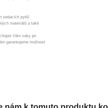
h sedacích pytlů
vaných materiálů a také
schopni Vám vaky po
 vám garantujeme možnost
e nám k tomuto produktu k