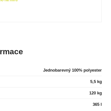
ormace
Jednobarevný 100% polyester
5,5 kg
120 kg
365 l