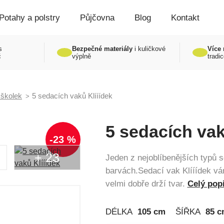
Potahy a polstry
Půjčovna
Blog
Kontakt
s
Bezpečné materiály
i kuličkové
Více 
č
výplně
tradic
 školek
5 sedacích vaků Klííídek
5 sedacích vak
-23 %
+ 23
Jeden z nejoblíbenějších typů 
barvách.Sedací vak Klííídek vá
velmi dobře drží tvar.
Celý pop
DÉLKA
105 cm
ŠÍŘKA
85 