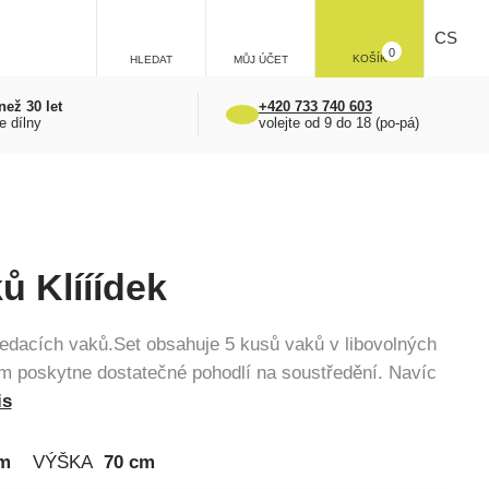
CS
0
KOŠÍK
HLEDAT
MŮJ ÚČET
než 30 let
+420 733 740 603
e dílny
volejte od 9 do 18 (po-pá)
ů Klííídek
sedacích vaků.Set obsahuje 5 kusů vaků v libovolných
m poskytne dostatečné pohodlí na soustředění. Navíc
is
cm
VÝŠKA
70 cm