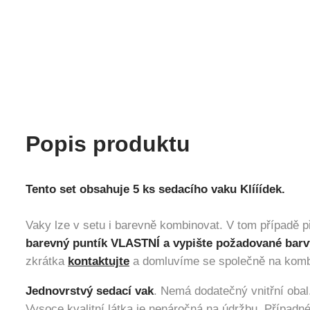
Popis produktu
Tento set obsahuje 5 ks sedacího vaku Klííídek.
Vaky lze v setu i barevně kombinovat. V tom případě p
barevný puntík VLASTNÍ a vypište požadované barv
zkrátka
kontaktujte
a domluvíme se společně na komb
Jednovrstvý sedací vak
. Nemá dodatečný vnitřní obal
Vysoce kvalitní látka je nenáročná na údržbu. Případné